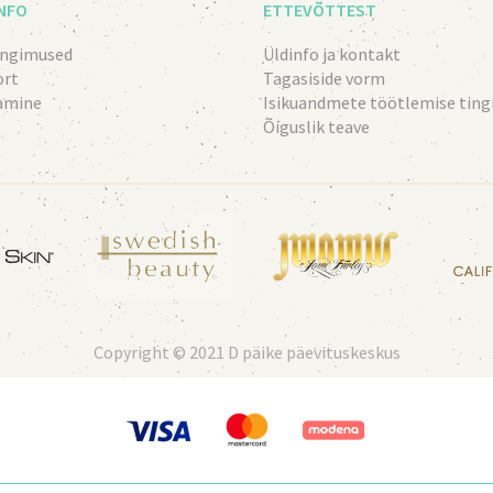
INFO
ETTEVÕTTEST
ingimused
Üldinfo ja kontakt
ort
Tagasiside vorm
amine
Isikuandmete töötlemise tin
Õiguslik teave
Copyright © 2021 D päike päevituskeskus