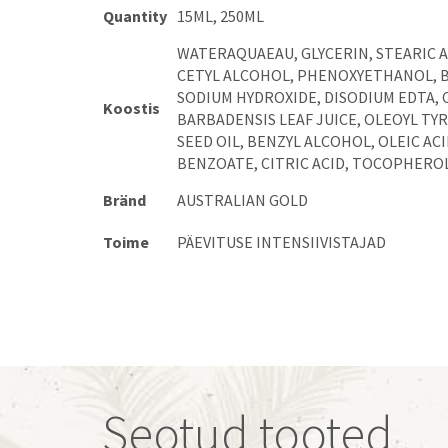
Quantity
15ML, 250ML
WATERAQUAEAU, GLYCERIN, STEARIC A
CETYL ALCOHOL, PHENOXYETHANOL, B
SODIUM HYDROXIDE, DISODIUM EDTA, 
Koostis
BARBADENSIS LEAF JUICE, OLEOYL TY
SEED OIL, BENZYL ALCOHOL, OLEIC A
BENZOATE, CITRIC ACID, TOCOPHERO
Bränd
AUSTRALIAN GOLD
Toime
PÄEVITUSE INTENSIIVISTAJAD
Seotud tooted