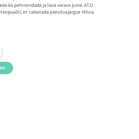
seda ka pehmendada ja luua särava jume. ATO
 teepuuõli, et takistada päevitusjärgse lõhna
d
RVI