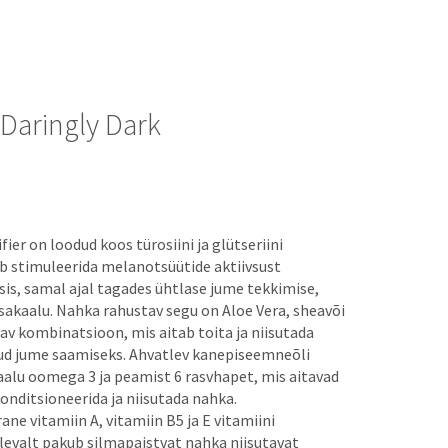
 Daringly Dark
€
ier on loodud koos türosiini ja glütseriini
b stimuleerida melanotsüütide aktiivsust
is, samal ajal tagades ühtlase jume tekkimise,
sakaalu. Nahka rahustav segu on Aloe Vera, sheavõi
tav kombinatsioon, mis aitab toita ja niisutada
tud jume saamiseks. Ahvatlev kanepiseemneõli
aalu oomega 3 ja peamist 6 rasvhapet, mis aitavad
onditsioneerida ja niisutada nahka.
rane vitamiin A, vitamiin B5 ja E vitamiini
evalt pakub silmapaistvat nahka niisutavat