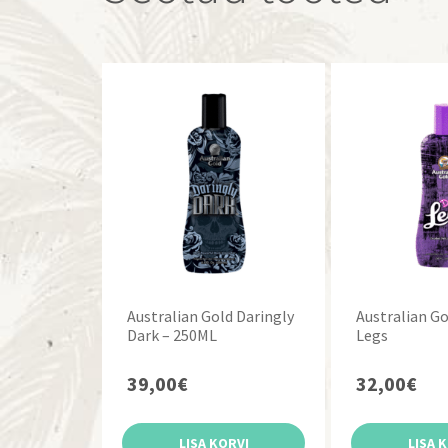
Australian Gold Daringly
Australian Go
Dark – 250ML
Legs
39,00
€
32,00
€
LISA KORVI
LISA 