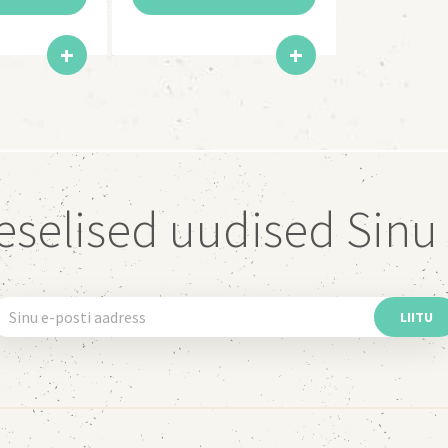
eselised uudised Sinu 
LIITU