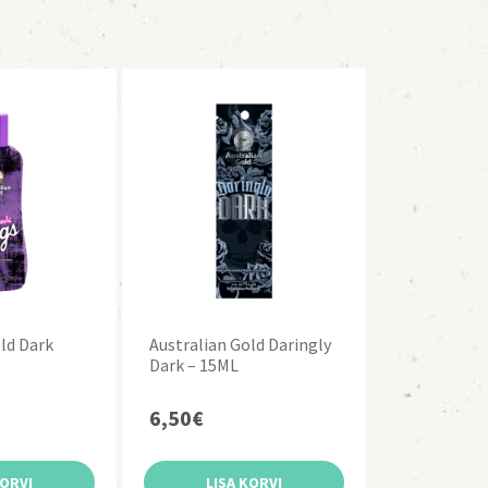
ld Dark
Australian Gold Daringly
Dark – 15ML
6,50
€
KORVI
LISA KORVI