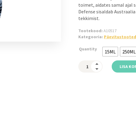
toimet, aidates samal ajal 
Defense sisaldab Austraalia
tekkimist.
Tootekood:
A10517
Kategooria:
Päevitustoote
Quantity
15ML
250ML
LISA KO