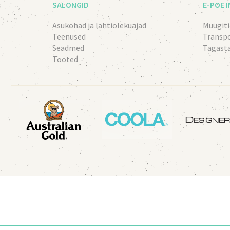
SALONGID
E-POE 
Asukohad ja lahtiolekuajad
Müügit
Teenused
Transp
Seadmed
Tagast
Tooted