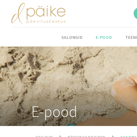
SALONGID
E-POOD
TEEN
E-pood