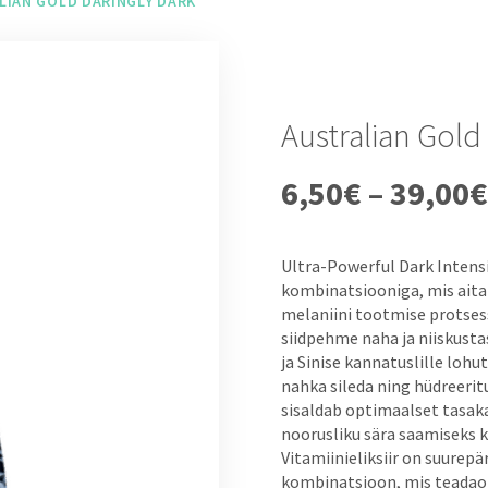
LIAN GOLD DARINGLY DARK
Australian Gold
6,50
€
–
39,00
Ultra-Powerful Dark Intensif
kombinatsiooniga, mis aita
melaniini tootmise protsess
siidpehme naha ja niiskusta
ja Sinise kannatuslille lohu
nahka sileda ning hüdreeri
sisaldab optimaalset tasak
noorusliku sära saamiseks k
Vitamiinieliksiir on suurepä
kombinatsioon, mis teadaol